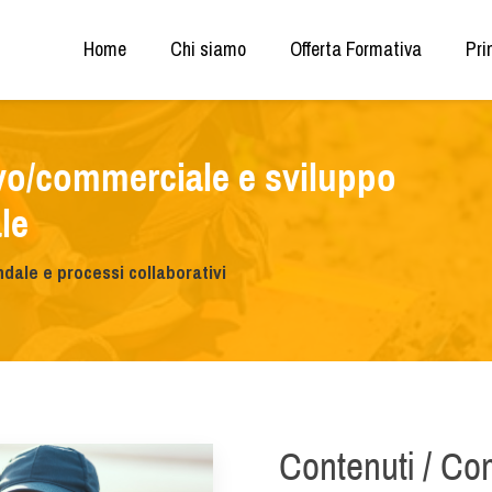
Home
Chi siamo
Offerta Formativa
Pri
vo/commerciale e sviluppo
le
dale e processi collaborativi
Contenuti / C